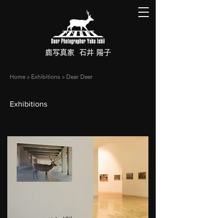
鹿写真家 石井 陽子
​Home >
Exhibitions
> Dear Deer
Exhibitions