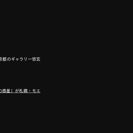
で京都のギャラリー悠玄
」で「鹿の惑星」が札幌・モエ