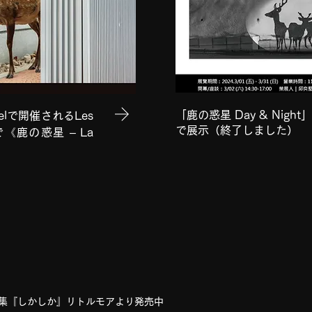
「鹿の惑星 Day & Nig
lで開催されるLes
で展示（終了しました）
25 で《鹿の惑星 – La
集『しかしか』リトルモアより発売中