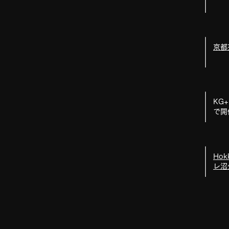
京都
​K
で開
Hok
レ沼